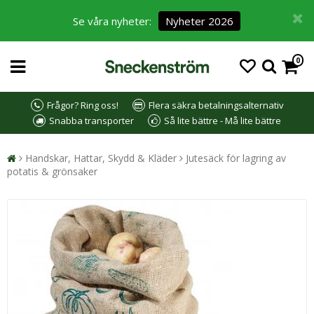
Se våra nyheter:
Nyheter 2026
0
Frågor? Ring oss!
Flera säkra betalningsalternativ
Snabba transporter
Så lite bättre - Må lite bättre
Handskar, Hattar, Skydd & Kläder
Jutesäck för lagring av
potatis & grönsaker