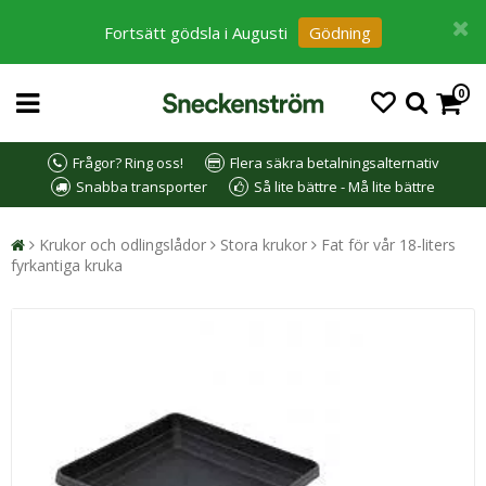
Fortsätt gödsla i Augusti
Gödning
0
Frågor? Ring oss!
Flera säkra betalningsalternativ
Snabba transporter
Så lite bättre - Må lite bättre
Krukor och odlingslådor
Stora krukor
Fat för vår 18-liters
fyrkantiga kruka