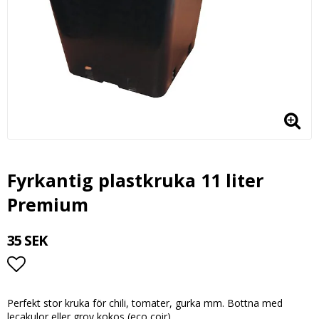
Fyrkantig plastkruka 11 liter
Premium
35 SEK
Lägg till i favoritlistan
Perfekt stor kruka för chili, tomater, gurka mm. Bottna med
lecakulor eller grov kokos (eco coir).