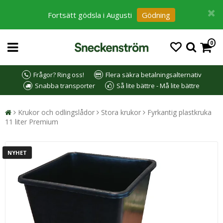
Fortsätt gödsla i Augusti
Gödning
0
Frågor? Ring oss!
Flera säkra betalningsalternativ
Snabba transporter
Så lite bättre - Må lite bättre
Krukor och odlingslådor
Stora krukor
Fyrkantig plastkruka
11 liter Premium
NYHET