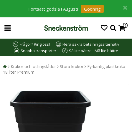
Fortsätt gödsla i Augusti
Gödning
0
Frågor? Ring oss!
Flera säkra betalningsalternativ
Snabba transporter
Så lite bättre - Må lite bättre
Krukor och odlingslådor
Stora krukor
Fyrkantig plastkruka
18 liter Premium