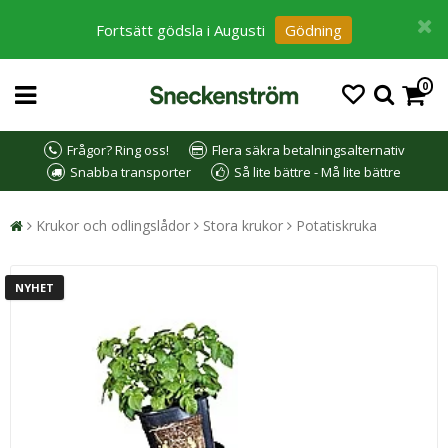
Fortsätt gödsla i Augusti
Gödning
0
Frågor? Ring oss!
Flera säkra betalningsalternativ
Snabba transporter
Så lite bättre - Må lite bättre
Krukor och odlingslådor
Stora krukor
Potatiskruka
NYHET