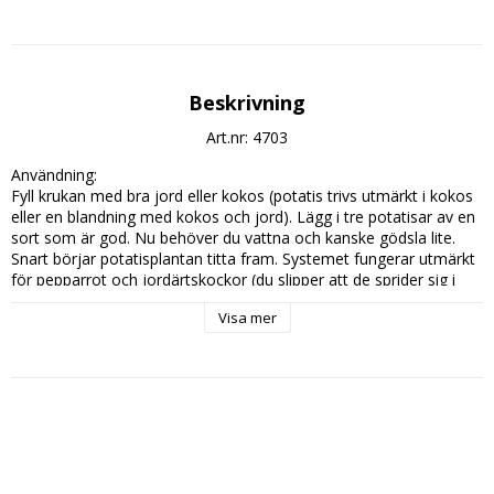
Beskrivning
Art.nr: 4703
Användning:

Fyll krukan med bra jord eller kokos (potatis trivs utmärkt i kokos 
eller en blandning med kokos och jord). Lägg i tre potatisar av en 
sort som är god. Nu behöver du vattna och kanske gödsla lite. 
Snart börjar potatisplantan titta fram. Systemet fungerar utmärkt 
för pepparrot och jordärtskockor (du slipper att de sprider sig i 
hela trädgården).

Visa mer
Diameter: 30 cm

Höjd: 25 cm