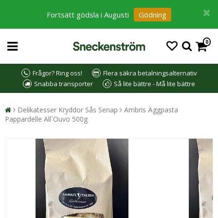
Fortsätt gödsla i Augusti
Gödning
0
Frågor? Ring oss!
Flera säkra betalningsalternativ
Snabba transporter
Så lite bättre - Må lite bättre
Delikatesser Kryddor Sås Senap
Ambris Äggpasta
Pappardelle All´Ouvo 500g