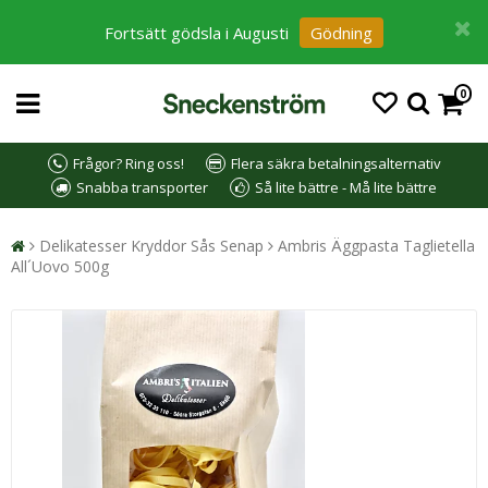
Fortsätt gödsla i Augusti
Gödning
0
Frågor? Ring oss!
Flera säkra betalningsalternativ
Snabba transporter
Så lite bättre - Må lite bättre
Delikatesser Kryddor Sås Senap
Ambris Äggpasta Taglietella
All´Uovo 500g