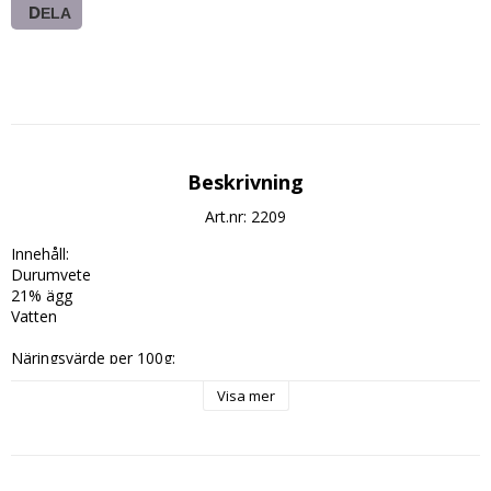
DELA
Beskrivning
Art.nr: 2209
Innehåll:

Durumvete

21% ägg

Vatten

Näringsvärde per 100g:

Energivärde: 1577,1kJ/371,5kcal

Visa mer
Fett: 1,41g

varav mättat fett: 0,72g

Kolhydrater: 77,2g
