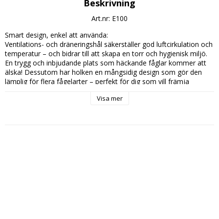
Beskrivning
Art.nr: E100
Smart design, enkel att använda:

Ventilations- och dräneringshål säkerställer god luftcirkulation och 
temperatur – och bidrar till att skapa en torr och hygienisk miljö. 
En trygg och inbjudande plats som häckande fåglar kommer att 
älska! Dessutom har holken en mångsidig design som gör den 
lämplig för flera fågelarter – perfekt för dig som vill främja 
variation i trädgården. Utvecklad av experter, godkänd av fåglar!

Visa mer
Hållbart tillverkad med kärlek till naturen:

På elho genomsyrar hållbarhet allt vi gör. Cosy fågelholk är 
tillverkad av 100 % återvunnen plast och med energi från förnybar 
vindkraft. När du väljer elho hjälper du inte bara trädgårdens 
fåglar – du bidrar också till en grönare värld.

Mått:

Bredd: 18cm

Höjd: 23cm

Djup: 18cm

Färg: Tuscany