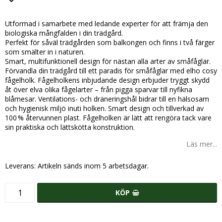
Lägg till i favoritlistan
Utformad i samarbete med ledande experter för att främja den
biologiska mångfalden i din trädgård.
Perfekt för såväl trädgården som balkongen och finns i två färger
som smälter in i naturen.
Smart, multifunktionell design för nästan alla arter av småfåglar.
Förvandla din trädgård till ett paradis för småfåglar med elho cosy
fågelholk. Fågelholkens inbjudande design erbjuder tryggt skydd
åt över elva olika fågelarter – från pigga sparvar till nyfikna
blåmesar. Ventilations- och dräneringshål bidrar till en hälsosam
och hygienisk miljö inuti holken. Smart design och tillverkad av
100 % återvunnen plast. Fågelholken är lätt att rengöra tack vare
sin praktiska och lättskötta konstruktion.
Läs mer...
Leverans:
Artikeln sänds inom 5 arbetsdagar.
KÖP