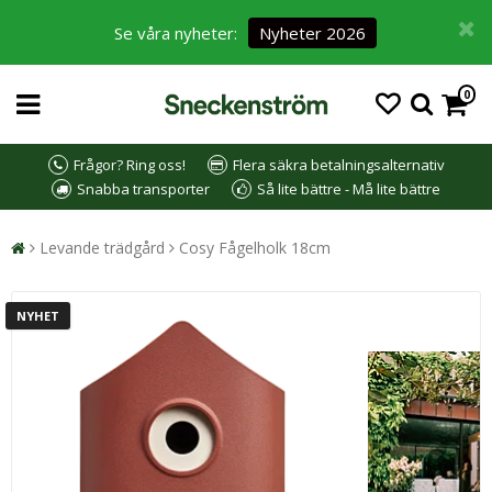
Se våra nyheter:
Nyheter 2026
0
Frågor? Ring oss!
Flera säkra betalningsalternativ
Snabba transporter
Så lite bättre - Må lite bättre
Levande trädgård
Cosy Fågelholk 18cm
NYHET