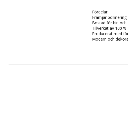
Fördelar:

Främjar pollinering
Bostad för bin och 
Tillverkat av 100 % 
Producerat med för
Modern och dekorat
Hög kvalitet från elh
Mått:

Höjd: 23cm

Bredd: 16cm

Djup: 16cm