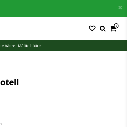
0
Din varukorg är tom
ite bättre - Må lite bättre
otell
n