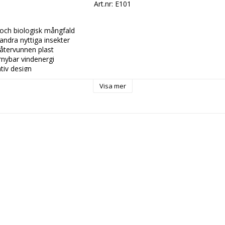
Art.nr: E101
 och biologisk mångfald

andra nyttiga insekter

återvunnen plast

nybar vindenergi

iv design

o, tillverkad i Holland

Visa mer