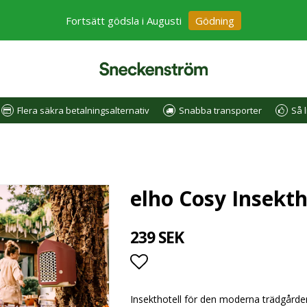
Fortsätt gödsla i Augusti
Gödning
Flera säkra betalningsalternativ
Snabba transporter
Så l
elho Cosy Insekth
239 SEK
Lägg till i favoritlistan
Insekthotell för den moderna trädgårde