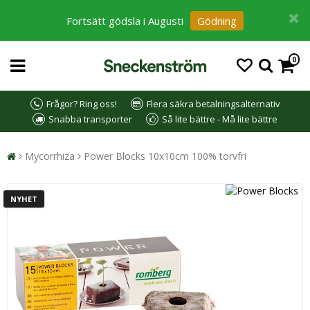
Fortsätt gödsla i Augusti
Gödning
0
Frågor? Ring oss!
Flera säkra betalningsalternativ
Snabba transporter
Så lite bättre - Må lite bättre
Mycorrhiza
Power Blocks 10x10cm 100% torvfri
NYHET