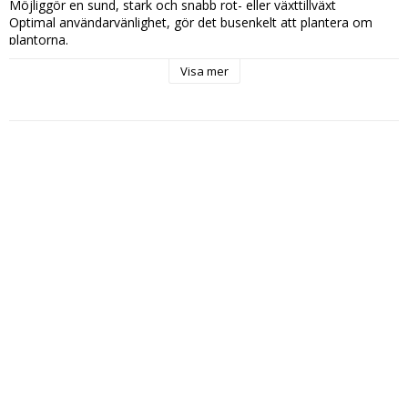
Möjliggör en sund, stark och snabb rot- eller växttillväxt

Optimal användarvänlighet, gör det busenkelt att plantera om 
plantorna.

Biologiskt nedbrytbart, 100% torvfritt

Visa mer
PH 5.3

Förpackningen innehåller 15 block om 55g per styck.

Fakta:

Innehåller 90% kokosfiber

93% organiskt material

pH(H20): 5,3

Konduktivitet: 33mS/m

Varje block har en uppsugningsförmåga om ca. 450ml

Ursprung: Sri Lanka

Vikt: 950g

Produkten är FSC-märkt