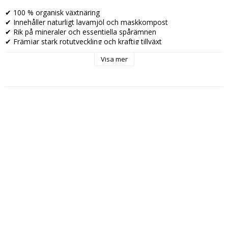
✔ 100 % organisk växtnäring

✔ Innehåller naturligt lavamjöl och maskkompost

✔ Rik på mineraler och essentiella spårämnen

✔ Främjar stark rotutveckling och kraftig tillväxt

✔ Förbättrar jordstruktur och mikrobiell aktivitet

Visa mer
✔ Ökar växternas naturliga vitalitet

✔ Lämplig för både inomhus- och utomhusodling

✔ Fri från syntetiska tillsatser och kemikalier

GK Organics Lava Worm Powder är det perfekta valet för odlare 
som vill ge sina växter naturlig näring samtidigt som de bygger 
upp en frisk, levande och långsiktigt bördig jord.