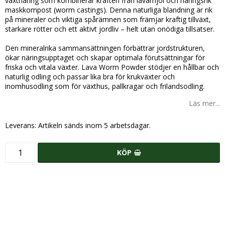
växtnäring som kombinerar kraften från lavamjöl och näringsrik
maskkompost (worm castings). Denna naturliga blandning är rik
på mineraler och viktiga spårämnen som främjar kraftig tillväxt,
starkare rötter och ett aktivt jordliv – helt utan onödiga tillsatser.
Den mineralrika sammansättningen förbättrar jordstrukturen,
ökar näringsupptaget och skapar optimala förutsättningar för
friska och vitala växter. Lava Worm Powder stödjer en hållbar och
naturlig odling och passar lika bra för krukväxter och
inomhusodling som för växthus, pallkragar och frilandsodling.
Läs mer...
Leverans:
Artikeln sänds inom 5 arbetsdagar.
KÖP