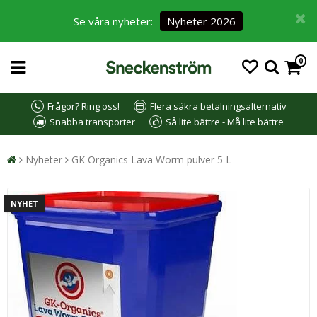
Se våra nyheter:
Nyheter 2026
0
Frågor? Ring oss!
Flera säkra betalningsalternativ
Snabba transporter
Så lite bättre - Må lite bättre
Nyheter
GK Organics Lava Worm pulver 5 L
NYHET