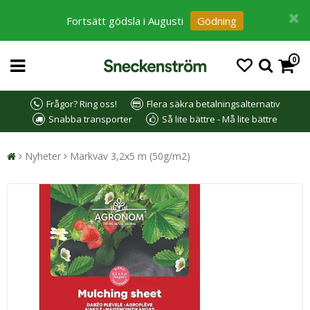
Fortsätt gödsla i Augusti
Gödning
0
Frågor? Ring oss!
Flera säkra betalningsalternativ
Snabba transporter
Så lite bättre - Må lite bättre
Nyheter
Markväv 3,2x5 m (50g/m2)