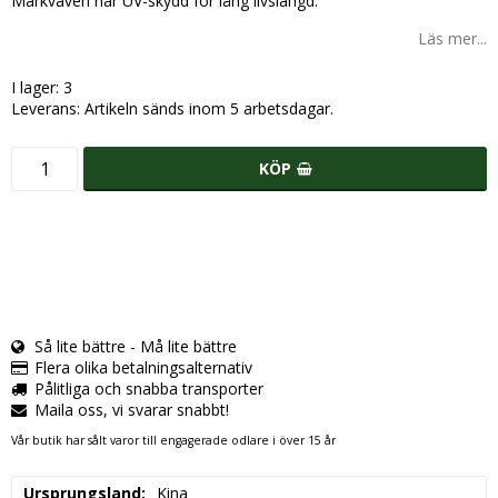
Markväven har UV-skydd för lång livslängd.
Läs mer...
I lager: 3
Leverans:
Artikeln sänds inom 5 arbetsdagar.
KÖP
Så lite bättre - Må lite bättre
Flera olika betalningsalternativ
Pålitliga och snabba transporter
Maila oss, vi svarar snabbt!
Vår butik har sålt varor till engagerade odlare i över 15 år
Ursprungsland
Kina