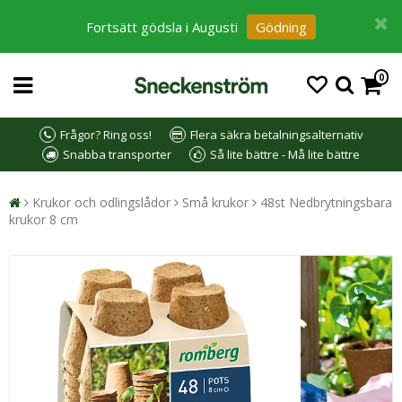
Fortsätt gödsla i Augusti
Gödning
0
Frågor? Ring oss!
Flera säkra betalningsalternativ
Snabba transporter
Så lite bättre - Må lite bättre
Krukor och odlingslådor
Små krukor
48st Nedbrytningsbara
krukor 8 cm