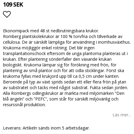
109 SEK
Lägg till i favoritlistan
Ekonomipack med 48 st nedbrutningsbara krukor.
Romberg plantskolekrukor är 100 % torvfria och tillverkade av
cellulosa. De är särskilt lämpliga för användning i inomhusväxthus.
Krukorna möjliggör enkel rotning. Det blir ingen
transplantationschock eftersom de unga plantorna planteras ut i
krukan. Efter plantering sönderfaller den växande krukan
biologiskt. Krukorna lämpar sig för förökning med frön, för
plantering av små plantor och för att odla sticklingar. Först ska
krukorna fyllas med krukjord upp till ca 0,5 cm under kanten.
Beroende på typ av växt sprids sedan ett eller flera frön på ytan
av substratet och täcks med något substrat. Fukta sedan jorden.
Alla Rombergs odlingskrukor är märkta med miljömärken ”Den
blå ängeln” och ”PEFC”, som står för särskilt miljövänlig och
resurssnål produktion.
Läs mer...
Leverans:
Artikeln sänds inom 5 arbetsdagar.