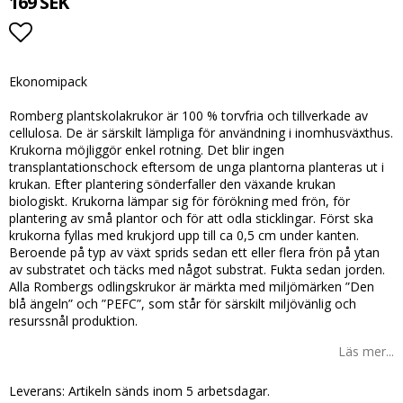
169 SEK
Lägg till i favoritlistan
Ekonomipack
Romberg plantskolakrukor är 100 % torvfria och tillverkade av
cellulosa. De är särskilt lämpliga för användning i inomhusväxthus.
Krukorna möjliggör enkel rotning. Det blir ingen
transplantationschock eftersom de unga plantorna planteras ut i
krukan. Efter plantering sönderfaller den växande krukan
biologiskt. Krukorna lämpar sig för förökning med frön, för
plantering av små plantor och för att odla sticklingar. Först ska
krukorna fyllas med krukjord upp till ca 0,5 cm under kanten.
Beroende på typ av växt sprids sedan ett eller flera frön på ytan
av substratet och täcks med något substrat. Fukta sedan jorden.
Alla Rombergs odlingskrukor är märkta med miljömärken ”Den
blå ängeln” och ”PEFC”, som står för särskilt miljövänlig och
resurssnål produktion.
Läs mer...
Leverans:
Artikeln sänds inom 5 arbetsdagar.