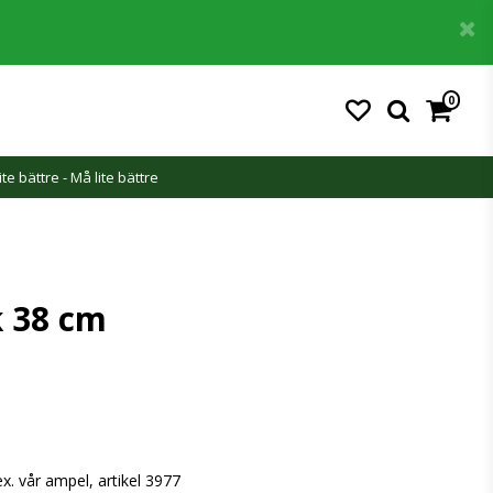
0
ite bättre - Må lite bättre
k 38 cm
ex. vår ampel, artikel 3977