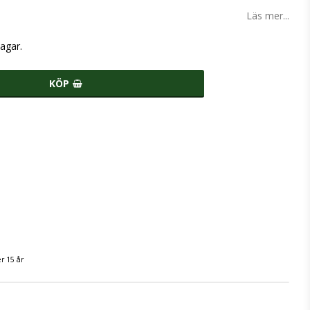
Läs mer...
agar.
KÖP
r 15 år