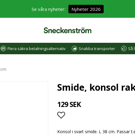
Se våra nyheter:
Nyheter 2026
Flera säkra betalningsalternativ
Snabba transporter
Så l
8 cm
Smide, konsol ra
129 SEK
Lägg till i favoritlistan
Konsol i svart smide. L 38 cm. Passar t.