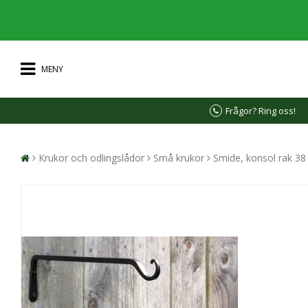
MENY
Frågor? Ring oss!
Krukor och odlingslådor
Små krukor
Smide, konsol rak 3