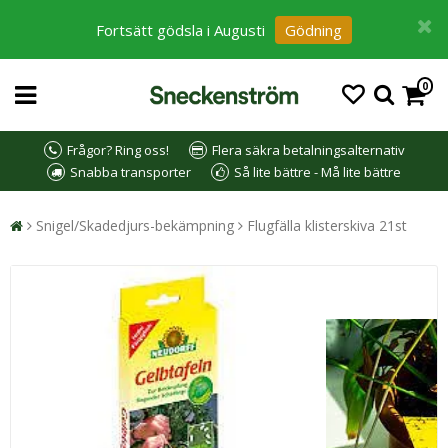
Fortsätt gödsla i Augusti
Gödning
0
Frågor? Ring oss!
Flera säkra betalningsalternativ
Snabba transporter
Så lite bättre - Må lite bättre
Snigel/Skadedjurs-bekämpning
Flugfälla klisterskiva 21st