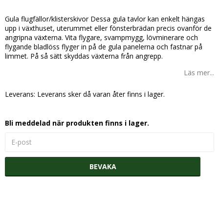
Lägg till i favoritlistan
Gula flugfällor/klisterskivor Dessa gula tavlor kan enkelt hängas
upp i växthuset, uterummet eller fönsterbrädan precis ovanför de
angripna växterna. Vita flygare, svampmygg, lövminerare och
flygande bladlöss flyger in på de gula panelerna och fastnar på
limmet. På så sätt skyddas växterna från angrepp.
Läs mer...
Leverans:
Leverans sker då varan åter finns i lager.
Bli meddelad när produkten finns i lager.
BEVAKA