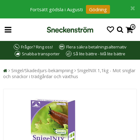
Fortsätt gödsla i Augusti
Gödning
0
Frågor? Ring oss!
Flera säkra betalningsalternativ
Snabba transporter
Så lite bättre - Må lite bättre
Snigel/Skadedjurs-bekämpning
SnigelNIX 1,1kg - Mot sniglar
och snäckor i trädgårdar och växthus