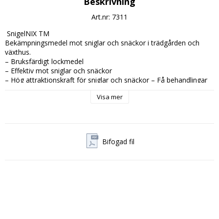
Beskrivning
Art.nr: 7311
 SnigelNIX TM

Bekämpningsmedel mot sniglar och snäckor i trädgården och 
växthus.

– Bruksfärdigt lockmedel

– Effektiv mot sniglar och snäckor

– Hög attraktionskraft för sniglar och snäckor – Få behandlingar

– Långvarig verkan genom hög vattentålighet – Godkänd för 
Visa mer
ekologisk odling

– Mot sniglar och snäckor

– SnigelNIX är avsett att användas utomhus eller i växthus där 
sniglar och snäckor förekommer

– Vid första tecken på angrepp, sprid ut SnigelNIX jämnt över 
Bifogad fil
jorden

Om SnigelNIX:

SnigelNIX är ett effektivt bekämpningsmedel mot sniglar och 
snäckor i ätliga och icke-ätliga grödor i trädgårdar och växthus. 
SnigelNIX är en naturlig produkt vars pellets består av järnfosfat, 
potatis och jäst. SnigelNIX har en hög och långvarig totalverkan 
då dess pellets är vattentåliga och bryts ner långsamt vilket 