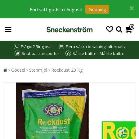
Fortsätt gödsla i Augusti
Gödning
0
Frågor? Ring oss!
Flera säkra betalningsalternativ
Snabba transporter
Så lite bättre - Må lite bättre
Gödsel
Stenmjöl
Rockdust 20 Kg