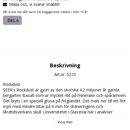
Maila oss, vi svarar snabbt!
Vår butik har sålt varor till engagerade odlare i över 15 år
DELA
Beskrivning
Art.nr: 5210
Rockdust

SEER:s Rockdust är gjort av den skotska 4.2 miljoner år gamla 
bergarten Basalt som är mycket rikt på mineraler och spårämnen. 
Det bryts i en speciell gruva på höglandet. Det mals ner till ett fint 
mjöl med mindre bitar på 6 mm för dräneringens och 
långtidsverkans skull. Universitetet i Glasgow har i analyser 
fastställt och mängdbestämt 45 olika mineraler och spårämnen 
Visa mer
som växter, grödor och människan behöver.
