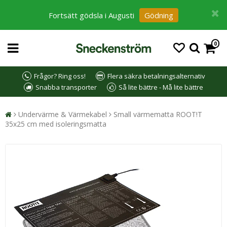
Fortsätt gödsla i Augusti
Gödning
0
Frågor? Ring oss!
Flera säkra betalningsalternativ
Snabba transporter
Så lite bättre - Må lite bättre
Undervärme & Värmekabel
Small värmematta ROOT!T
35x25 cm med isoleringsmatta