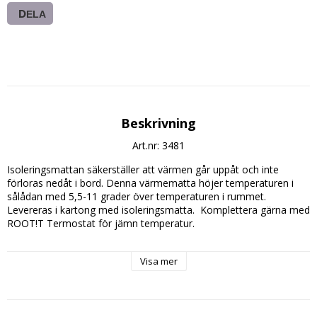
DELA
Beskrivning
Art.nr: 3481
Isoleringsmattan säkerställer att värmen går uppåt och inte 
förloras nedåt i bord. Denna värmematta höjer temperaturen i 
sålådan med 5,5-11 grader över temperaturen i rummet. 
Levereras i kartong med isoleringsmatta.  Komplettera gärna med 
ROOT!T Termostat för jämn temperatur. 

Mått: 250x350mm

Visa mer
Effekt: 11W

Vikt: 415g

CE-märkt

IP54
