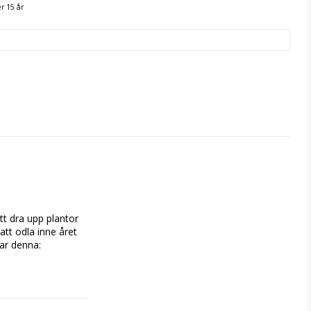
r 15 år
t dra upp plantor 
att odla inne året 
r denna: 