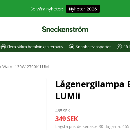
Se våra nyheter:
Nyheter 2026
Flera säkra betalningsalternativ
Snabba transporter
Så l
ro Warm 130W 2700K LUMii
Lågenergilampa 
LUMii
465 SEK
349 SEK
465
Lägsta pris de senaste 30 dagarna