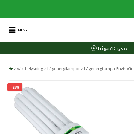
MENY
Frågor? Ring oss!
Växtbelysning
Lågenergilampor
Lågenergilampa EnviroG
- 25%