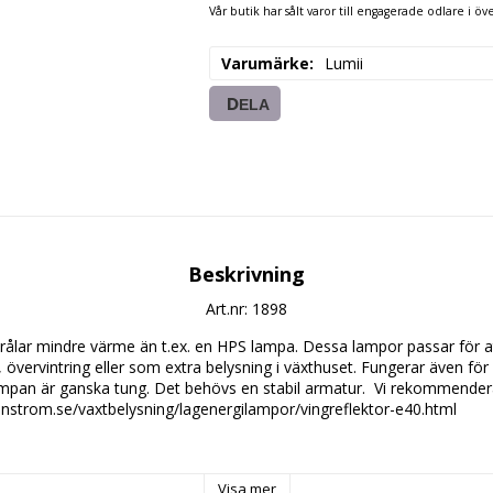
Vår butik har sålt varor till engagerade odlare i öve
Varumärke
Lumii
DELA
Beskrivning
Art.nr: 1898
ålar mindre värme än t.ex. en HPS lampa. Dessa lampor passar för at
ar, övervintring eller som extra belysning i växthuset. Fungerar även för 
ampan är ganska tung. Det behövs en stabil armatur.  Vi rekommendera
nstrom.se/vaxtbelysning/lagenergilampor/vingreflektor-e40.html

Visa mer