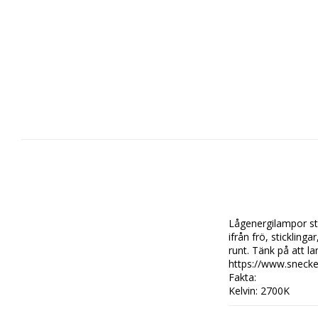
Lågenergilampor str
ifrån frö, stickling
runt. Tänk på att l
https://www.snecke
Fakta:

Kelvin: 2700K

Lumen: 6,300

Sockel: E40
