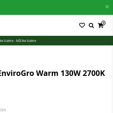
0
ite bättre - Må lite bättre
EnviroGro Warm 130W 2700K
 SEK