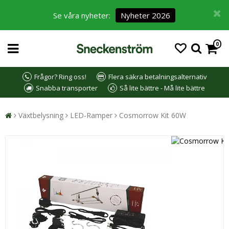
Se våra nyheter:
Nyheter 2026
0
Frågor? Ring oss!
Flera säkra betalningsalternativ
Snabba transporter
Så lite bättre - Må lite bättre
Växtbelysning
LED-Ramper
Cosmorrow Kit 60W