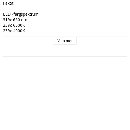
Fakta:

LED -färgspektrum:

31%: 660 nm

23%: 6500K

23%: 4000K

23%: 2700K

Visa mer
PPE: 2,85 umol/j

PPF: 163 umol/s

Genomsnittlig PPFD: 767 μmol/s/m2

Vikt: 1 Kg

IP65

2 års garanti

Systemet levereras komplett med nätkablage och upphängning.