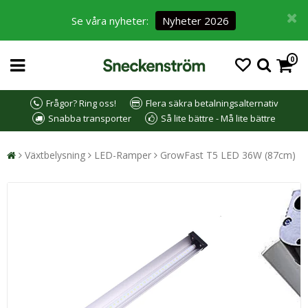
Se våra nyheter:
Nyheter 2026
0
Frågor? Ring oss!
Flera säkra betalningsalternativ
Snabba transporter
Så lite bättre - Må lite bättre
Växtbelysning
LED-Ramper
GrowFast T5 LED 36W (87cm)