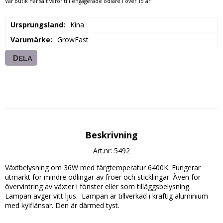
Vår butik har sålt varor till engagerade odlare i över 15 år
Ursprungsland
Kina
Varumärke
GrowFast
DELA
Beskrivning
Art.nr: 5492
Växtbelysning om 36W med färgtemperatur 6400K. Fungerar 
utmärkt för mindre odlingar av fröer och sticklingar. Även för 
övervintring av växter i fönster eller som tilläggsbelysning. 
Lampan avger vitt ljus.  Lampan är tillverkad i kraftig aluminium 
med kylflänsar. Den är därmed tyst. 
