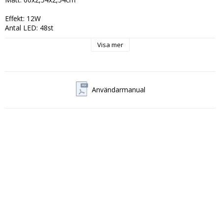
Effekt: 12W

Antal LED: 48st

Ljusspektrum: 4000K (vitt ljus)

Visa mer
Levereras med 150cm kabel med strömbrytare samt justerbart 
stativ. 

Användarmanual