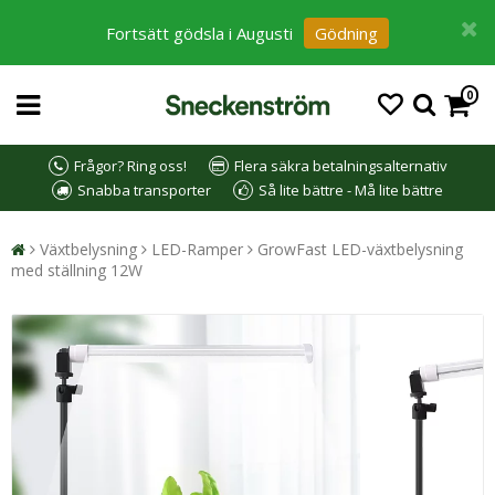
Fortsätt gödsla i Augusti
Gödning
0
Frågor? Ring oss!
Flera säkra betalningsalternativ
Snabba transporter
Så lite bättre - Må lite bättre
Växtbelysning
LED-Ramper
GrowFast LED-växtbelysning
med ställning 12W