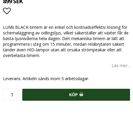
899 SEK
Lägg till i favoritlistan
LUMii BLACK-timern är en enkel och kostnadseffektiv lösning för
schemaläggning av odlingsljus, vilket säkerställer att växter får de
bästa ljusnivåerna hela dagen. Den mekaniska timern är lätt att
programmera i steg om 15 minuter, medan reläbrytaren säkert
tänder även HID-lampor utan att orsaka strömpeakar eller att
överbelasta timern.
Läs mer...
Leverans:
Artikeln sänds inom 5 arbetsdagar.
KÖP