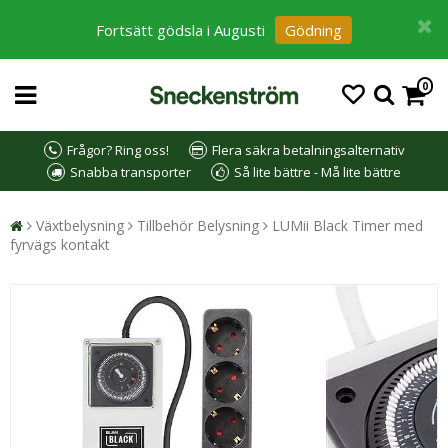
Fortsätt gödsla i Augusti
Gödning
0
Frågor? Ring oss!
Flera säkra betalningsalternativ
Snabba transporter
Så lite bättre - Må lite bättre
Växtbelysning
Tillbehör Belysning
LUMii Black Timer med
fyrvägs kontakt