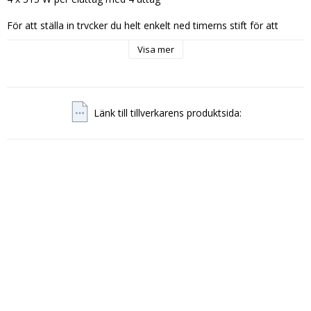
För att ställa in trycker du helt enkelt ned timerns stift för att 
indikera “PÅ” -perioder, placerar PÅ / AV-omkopplaren centralt i 
Visa mer
“timer” -läge, kopplar in förkopplingsdon till 4-uttagets 
strömstänger och kopplar kontaktortimerkontakten till 
vägguttaget. OBS Max 13A

Bruksanvisning på engelska.

Länk till tillverkarens produktsida:
1 års garanti