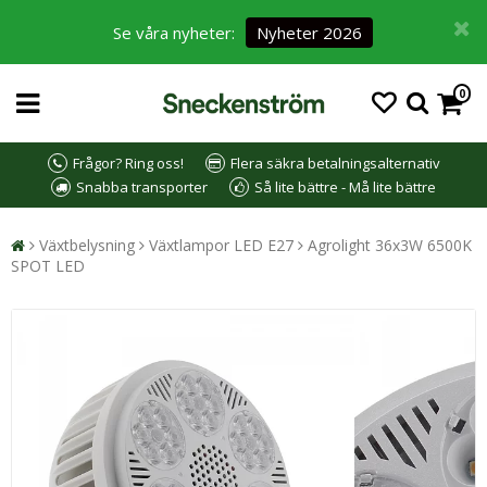
Se våra nyheter:
Nyheter 2026
0
Frågor? Ring oss!
Flera säkra betalningsalternativ
Snabba transporter
Så lite bättre - Må lite bättre
Växtbelysning
Växtlampor LED E27
Agrolight 36x3W 6500K
SPOT LED