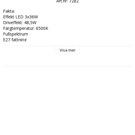
Art.nr: 7282
Fakta:

Effekt LED 3x36W

Driveffekt: 48,5W

Färgtemperatur: 6500K

Fullspektrum

E27 fattning

Visa mer