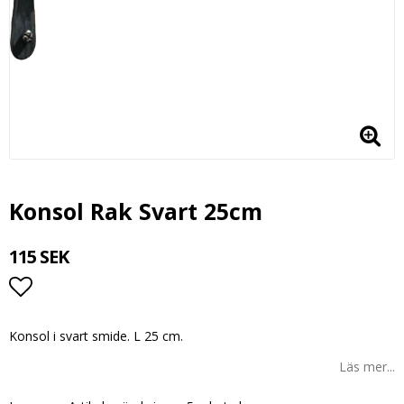
Konsol Rak Svart 25cm
115 SEK
Lägg till i favoritlistan
Konsol i svart smide. L 25 cm.
Läs mer...