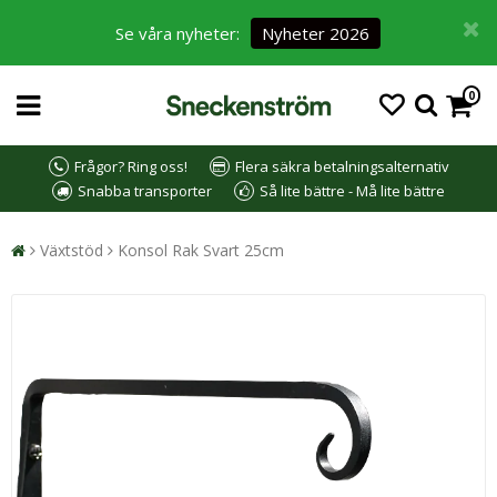
Se våra nyheter:
Nyheter 2026
0
Frågor? Ring oss!
Flera säkra betalningsalternativ
Snabba transporter
Så lite bättre - Må lite bättre
Växtstöd
Konsol Rak Svart 25cm