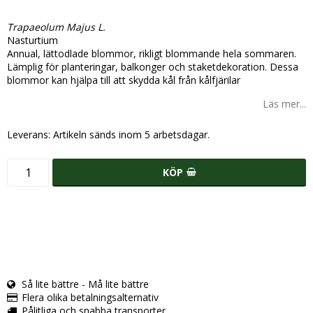
Lägg till i favoritlistan
Trapaeolum Majus L.
Nasturtium
Annual, lättodlade blommor, rikligt blommande hela sommaren.
Lämplig för planteringar, balkonger och staketdekoration. Dessa
blommor kan hjälpa till att skydda kål från kålfjärilar
Läs mer...
Leverans:
Artikeln sänds inom 5 arbetsdagar.
KÖP
Så lite bättre - Må lite bättre
Flera olika betalningsalternativ
Pålitliga och snabba transporter