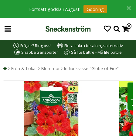
Fortsätt gödsla i Augusti
Gödning
0
Frågor? Ring oss!
Flera säkra betalningsalternativ
Snabba transporter
Så lite bättre - Må lite bättre
Frön & Lökar
Blommor
Indiankrasse "Globe of Fire"