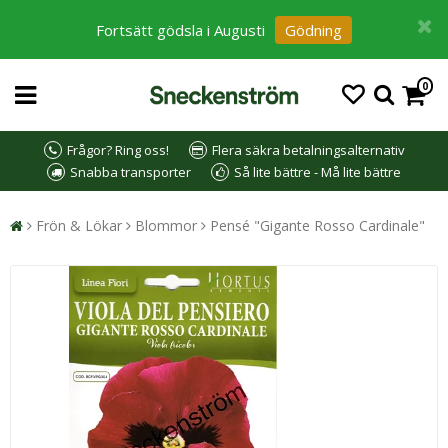
Fortsätt gödsla i Augusti
Gödning
0
Frågor? Ring oss!
Flera säkra betalningsalternativ
Snabba transporter
Så lite bättre - Må lite bättre
Frön & Lökar
Blommor
Pensé "Gigante Rosso Cardinale"