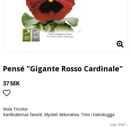
Pensé "Gigante Rosso Cardinale"
37 SEK
Lägg till i favoritlistan
Viola Tricolor
Kardinalernas favorit. Mycket dekorativa. Trivs i halvskugga.
Läs mer...