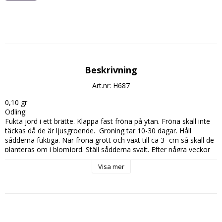
Beskrivning
Art.nr: H687
0,10 gr

Odling: 

Fukta jord i ett brätte. Klappa fast fröna på ytan. Fröna skall inte 
täckas då de är ljusgroende.  Groning tar 10-30 dagar. Håll 
sådderna fuktiga. När fröna grott och växt till ca 3- cm så skall de 
planteras om i blomjord. Ställ sådderna svalt. Efter några veckor 
skall plantorna gödslas. Utplantering kan ske när risken för frost 
Visa mer
är över.
