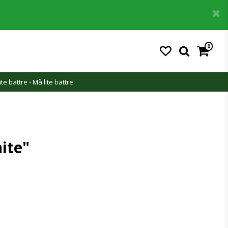
0
ite bättre - Må lite bättre
hite"