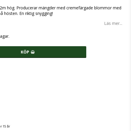
 ca. 1,2m hög. Producerar mängder med cremefärgade blommor med
å hösten. En riktig snygging!
Läs mer...
agar.
KÖP
r 15 år