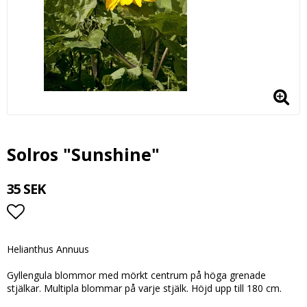
Solros "Sunshine"
35 SEK
Lägg till i favoritlistan
Helianthus Annuus
Gyllengula blommor med mörkt centrum på höga grenade
stjälkar. Multipla blommar på varje stjälk. Höjd upp till 180 cm.