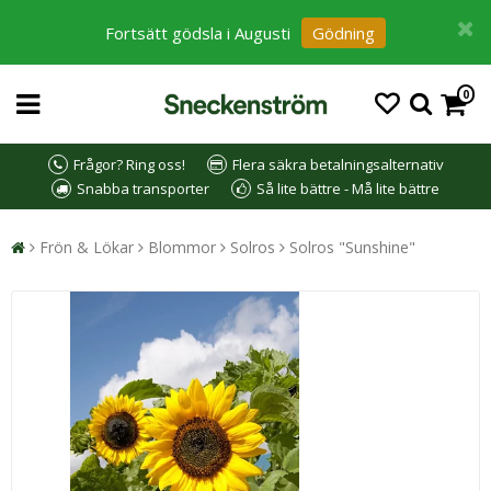
Fortsätt gödsla i Augusti
Gödning
0
Frågor? Ring oss!
Flera säkra betalningsalternativ
Snabba transporter
Så lite bättre - Må lite bättre
Frön & Lökar
Blommor
Solros
Solros "Sunshine"