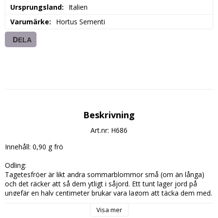
Ursprungsland
Italien
Varumärke
Hortus Sementi
DELA
Beskrivning
Art.nr: H686
Innehåll: 0,90 g frö

Odling:

Tagetesfröer är likt andra sommarblommor små (om än långa) 
och det räcker att så dem ytligt i såjord. Ett tunt lager jord på 
ungefär en halv centimeter brukar vara lagom att täcka dem med. 
Du kan också strö fröerna över jorden och täcka sådden med 
Visa mer
t.ex. vermiculite. Så ganska glest, någon centimeter mellan varje 