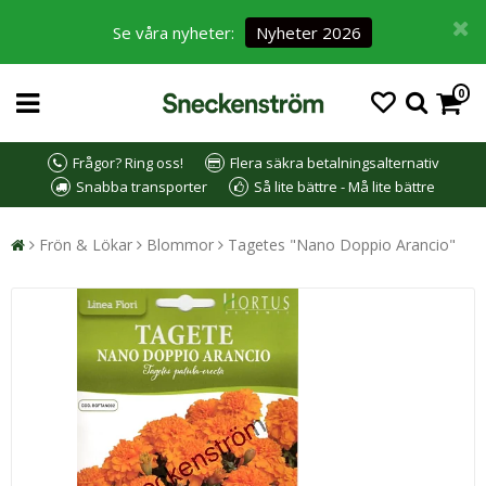
Se våra nyheter:
Nyheter 2026
0
Frågor? Ring oss!
Flera säkra betalningsalternativ
Snabba transporter
Så lite bättre - Må lite bättre
Frön & Lökar
Blommor
Tagetes "Nano Doppio Arancio"