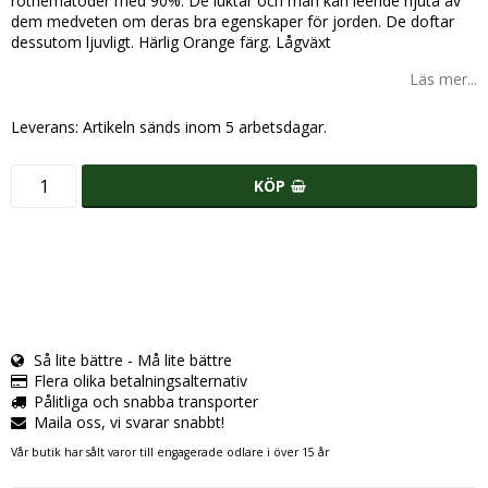
rotnematoder med 90%. De luktar och man kan leende njuta av
dem medveten om deras bra egenskaper för jorden. De doftar
dessutom ljuvligt. Härlig Orange färg. Lågväxt
Läs mer...
Leverans:
Artikeln sänds inom 5 arbetsdagar.
KÖP
Så lite bättre - Må lite bättre
Flera olika betalningsalternativ
Pålitliga och snabba transporter
Maila oss, vi svarar snabbt!
Vår butik har sålt varor till engagerade odlare i över 15 år