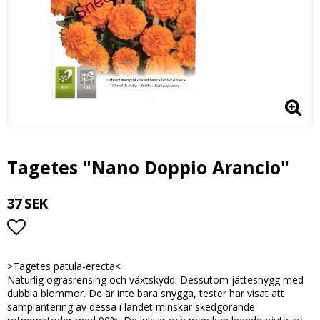
Tagetes "Nano Doppio Arancio"
37 SEK
Lägg till i favoritlistan
>Tagetes patula-erecta<
Naturlig ogräsrensing och växtskydd. Dessutom jättesnygg med
dubbla blommor. De är inte bara snygga, tester har visat att
samplantering av dessa i landet minskar skedgörande