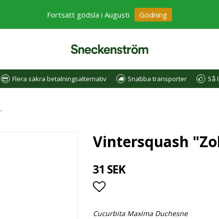
Fortsätt gödsla i Augusti
Gödning
Flera säkra betalningsalternativ
Snabba transporter
Så l
"
Vintersquash "Zo
31 SEK
Lägg till i favoritlistan
Cucurbita Maxima Duchesne