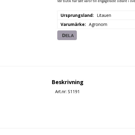
Vår butik har sålt varor till engagerade odlare i öve
Ursprungsland
Litauen
Varumärke
Agronom
DELA
Beskrivning
Art.nr: S1191