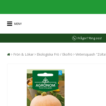
MENY
Frågor? Ring oss!
Frön & Lökar
Ekologiska Frö / Ekofrö
Vintersquash "Zolta