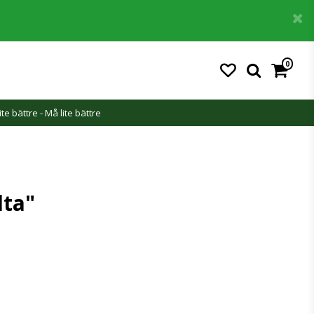
0
ite bättre - Må lite bättre
lta"