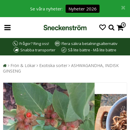
Se våra nyheter:
Nyheter 2026
0
Frågor? Ring oss!
Flera säkra betalningsalternativ
Snabba transporter
Så lite bättre - Må lite bättre
Frön & Lökar
Exotiska sorter
ASHWAGANDHA, INDISK
GINSENG