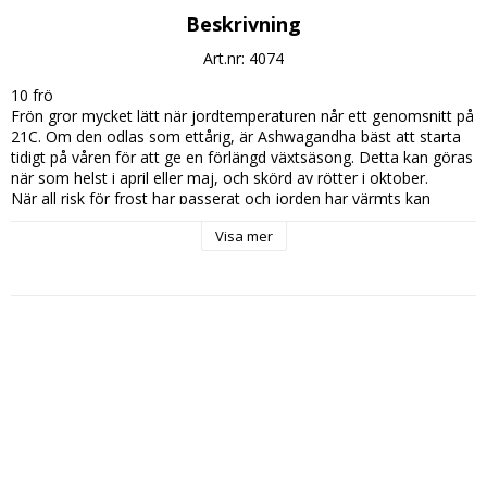
Beskrivning
Art.nr: 4074
10 frö

Frön gror mycket lätt när jordtemperaturen når ett genomsnitt på 
21C. Om den odlas som ettårig, är Ashwagandha bäst att starta 
tidigt på våren för att ge en förlängd växtsäsong. Detta kan göras 
när som helst i april eller maj, och skörd av rötter i oktober. 

När all risk för frost har passerat och jorden har värmts kan 
Ashwagandha plantor transplanteras utomhus

Visa mer
Växterna trivs i torra förhållanden och trivs i värmen. Ge den en 
solig skyddad plats, I vårt klimat odlas den som ettårig.

De torkade rötterna torkas traditionellt, pulveriseras och läggs till 
mat.