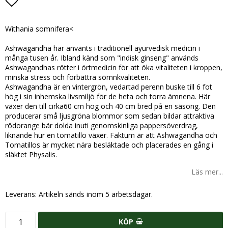
Lägg till i favoritlistan
Withania somnifera<
Ashwagandha har använts i traditionell ayurvedisk medicin i
många tusen år. Ibland känd som "indisk ginseng" används
Ashwagandhas rötter i örtmedicin för att öka vitaliteten i kroppen,
minska stress och förbättra sömnkvaliteten.
Ashwagandha är en vintergrön, vedartad perenn buske till 6 fot
hög i sin inhemska livsmiljö för de heta och torra ämnena. Här
växer den till cirka60 cm hög och 40 cm bred på en säsong. Den
producerar små ljusgröna blommor som sedan bildar attraktiva
rödorange bär dolda inuti genomskinliga pappersöverdrag,
liknande hur en tomatillo växer. Faktum är att Ashwagandha och
Tomatillos är mycket nära besläktade och placerades en gång i
släktet Physalis.
Läs mer...
Leverans:
Artikeln sänds inom 5 arbetsdagar.
KÖP