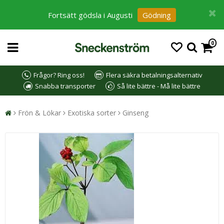
Fortsätt gödsla i Augusti
Gödning
0
Frågor? Ring oss!
Flera säkra betalningsalternativ
Snabba transporter
Så lite bättre - Må lite bättre
Frön & Lökar
Exotiska sorter
Ginseng