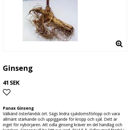
Ginseng
41 SEK
Lägg till i favoritlistan
Panax Ginseng
Välkänd österländsk ört. Sägs lindra sjukdomsförlopp och vara
allmänt stärkande och uppiggande för kropp och själ. Dett är
inget för nybörjaren. Att odla ginseng kräver en del handlag och