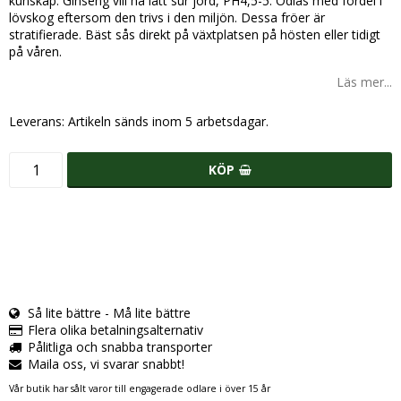
kunskap. Ginseng vill ha lätt sur jord, PH4,5-5. Odlas med fördel i
lövskog eftersom den trivs i den miljön. Dessa fröer är
stratifierade. Bäst sås direkt på växtplatsen på hösten eller tidigt
på våren.
Läs mer...
Leverans:
Artikeln sänds inom 5 arbetsdagar.
KÖP
Så lite bättre - Må lite bättre
Flera olika betalningsalternativ
Pålitliga och snabba transporter
Maila oss, vi svarar snabbt!
Vår butik har sålt varor till engagerade odlare i över 15 år