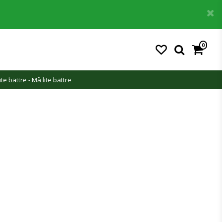
0
ite bättre - Må lite bättre