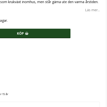
 som krukväxt inomhus, men står gärna ute den varma årstiden.
Läs mer...
agar.
KÖP
r 15 år