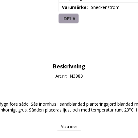
Varumärke
Sneckenström
DELA
Beskrivning
Art.nr: IN3983
 dygn före sådd. Sås inomhus i sandblandad planteringsjord blandad m
 finkornigt grus. Sådden placeras ljust och med temperatur runt 23°C. Hå
Visa mer