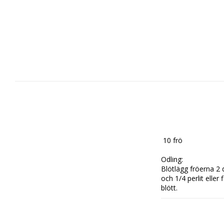
 10 frö

Odling: 

Blötlägg fröerna 2
och 1/4 perlit eller
blött.

Grobarhet: 70%