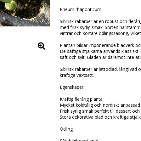
Lägg till i favoritlistan
Rheum rhaponticum
Sibirisk rabarber är en robust och flerår
med frisk syrlig smak. Sorten härstammar
vintrar och kortare odlingssäsong, vilke
Plantan bildar imponerande bladverk och
De saftiga stjälkarna används klassiskt
saft och sylt. Bladen är däremot inte ät
Sibirisk rabarber är lättodlad, långliva
kraftiga växtsätt.
Egenskaper:
Kraftig flerårig planta
Mycket köldtålig och nordiskt anpassad
Frisk syrlig smak perfekt till dessert och 
Stora dekorativa blad och kraftiga stjälk
Odling:
Såtid: februari–maj