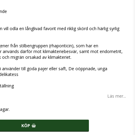
ande
 vill odla en långlivad favorit med riklig skörd och härlig syrlig
gener från stilbengruppen (rhaponticin), som har en
ber används därför mot klimakteriebesvär, samt mot endometrit,
och migrän orsakad av klimakteriet.
i använder till goda pajer eller saft, De oöppnade, unga
delikatess
ällning
Läs mer...
agar.
KÖP