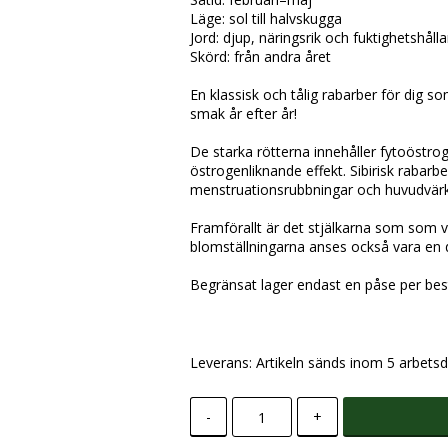
Läge: sol till halvskugga
Jord: djup, näringsrik och fuktighetshåll
Skörd: från andra året
En klassisk och tålig rabarber för dig som
smak år efter år!
De starka rötterna innehåller fytoöstro
östrogenliknande effekt. Sibirisk rabar
menstruationsrubbningar och huvudvärk 
Framförallt är det stjälkarna som som v
blomställningarna anses också vara en 
Begränsat lager endast en påse per best
Leverans:
Artikeln sänds inom 5 arbetsd
-
+