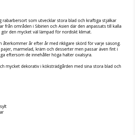
ig rabarbersort som utvecklar stora blad och kraftiga stjälkar
 från områden i Sibirien och Asien där den anpassats till kalla
t gör den mycket väl lämpad för nordiskt klimat.
 återkommer år efter år med rikligare skörd för varje säsong.
 i pajer, marmelad, kräm och desserter men passar även fint i
liga eftersom de innehåller höga halter oxalsyra.
d och mycket dekorativ i köksträdgården med sina stora blad och
sylt
ar