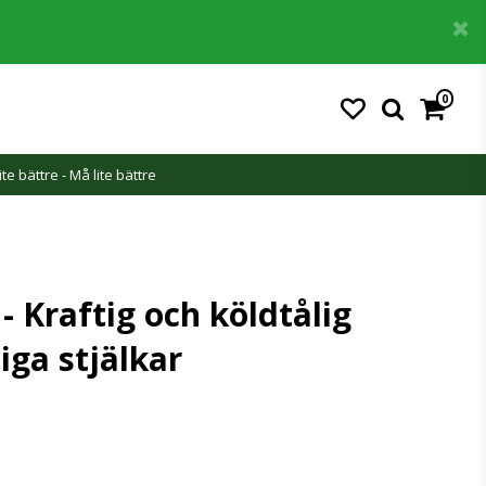
0
Din varukorg är tom
ite bättre - Må lite bättre
- Kraftig och köldtålig
iga stjälkar