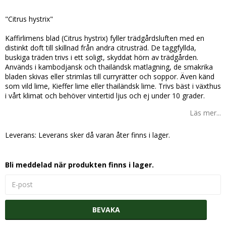
Lägg till i favoritlistan
"Citrus hystrix"
Kaffirlimens blad (Citrus hystrix) fyller trädgårdsluften med en
distinkt doft till skillnad från andra citrusträd. De taggfyllda,
buskiga träden trivs i ett soligt, skyddat hörn av trädgården.
Används i kambodjansk och thailändsk matlagning, de smakrika
bladen skivas eller strimlas till curryrätter och soppor. Även känd
som vild lime, Kieffer lime eller thailändsk lime. Trivs bäst i växthus
i vårt klimat och behöver vintertid ljus och ej under 10 grader.
Läs mer...
Leverans:
Leverans sker då varan åter finns i lager.
Bli meddelad när produkten finns i lager.
BEVAKA