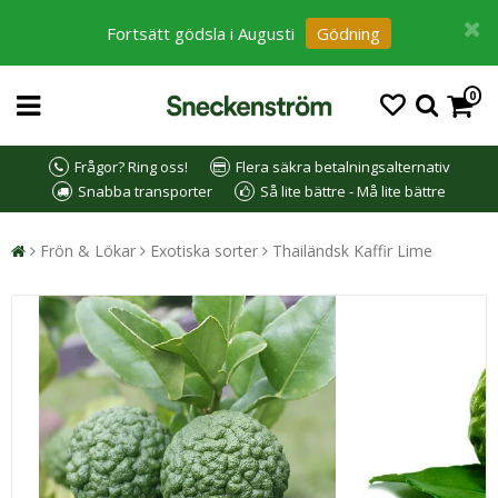
Fortsätt gödsla i Augusti
Gödning
0
Frågor? Ring oss!
Flera säkra betalningsalternativ
Snabba transporter
Så lite bättre - Må lite bättre
Frön & Lökar
Exotiska sorter
Thailändsk Kaffir Lime