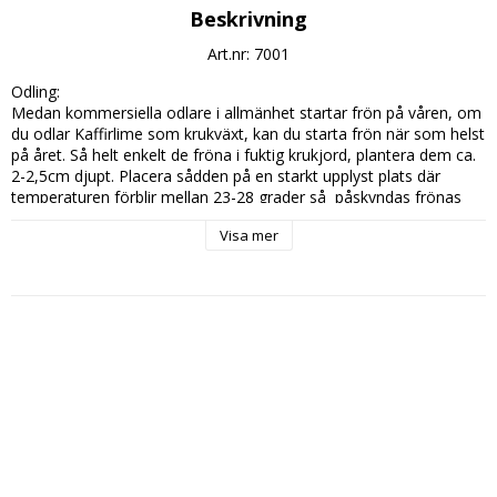
Beskrivning
Art.nr: 7001
Odling:

Medan kommersiella odlare i allmänhet startar frön på våren, om 
du odlar Kaffirlime som krukväxt, kan du starta frön när som helst 
på året. Så helt enkelt de fröna i fuktig krukjord, plantera dem ca. 
2-2,5cm djupt. Placera sådden på en starkt upplyst plats där 
temperaturen förblir mellan 23-28 grader så  påskyndas frönas 
groning.

Visa mer
Kaffirlimefrön gror på 12 till 15 dagar när de hålls varma och 
fuktiga. Många trädgårdsmästare täcker blomkrukan med 
plastfolie för att bibehålla den fuktighetsnivå som krävs för att 
gro detta subtropiska träd. När plantorna väl dyker upp tas 
plasten bort. Att placera blomkrukan på en bricka fylld med 
småsten och vatten hjälper till att hålla luftfuktigheten tillräckligt 
hög för att kafferlinden ska trivas.

Kaffirlime föredrar ett pH i intervallet 5-6

Kaffir Lime Kultur
