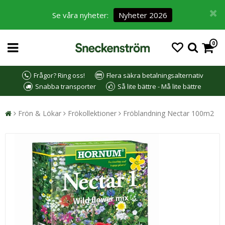
Se våra nyheter:
Nyheter 2026
0
Frågor? Ring oss!
Flera säkra betalningsalternativ
Snabba transporter
Så lite bättre - Må lite bättre
Frön & Lökar
Frökollektioner
Fröblandning Nectar 100m2