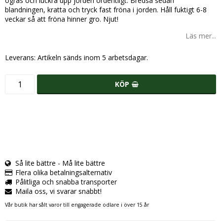
ogräs och luckra upp jorden ordentligt. Bredså sedan
blandningen, kratta och tryck fast fröna i jorden. Håll fuktigt 6-8
veckar så att fröna hinner gro. Njut!
Läs mer...
Leverans:
Artikeln sänds inom 5 arbetsdagar.
KÖP
Så lite bättre - Må lite bättre
Flera olika betalningsalternativ
Pålitliga och snabba transporter
Maila oss, vi svarar snabbt!
Vår butik har sålt varor till engagerade odlare i över 15 år