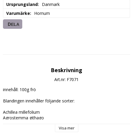
Ursprungsland
Danmark
Varumärke
Hornum
DELA
Beskrivning
Art.nr: F7071
innehåll: 100g frö

Blandingen innehåller följande sorter:

Achillea millefolium

Agrostemma githago

Anchusa capensis

Visa mer
Anthemis tinctoria
