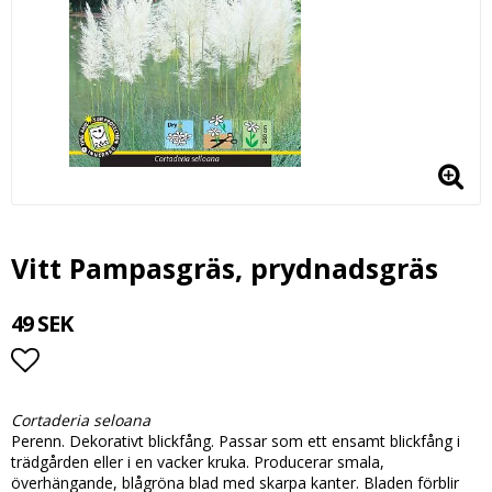
Vitt Pampasgräs, prydnadsgräs
49 SEK
Lägg till i favoritlistan
Cortaderia seloana
Perenn. Dekorativt blickfång. Passar som ett ensamt blickfång i
trädgården eller i en vacker kruka. Producerar smala,
överhängande, blågröna blad med skarpa kanter. Bladen förblir