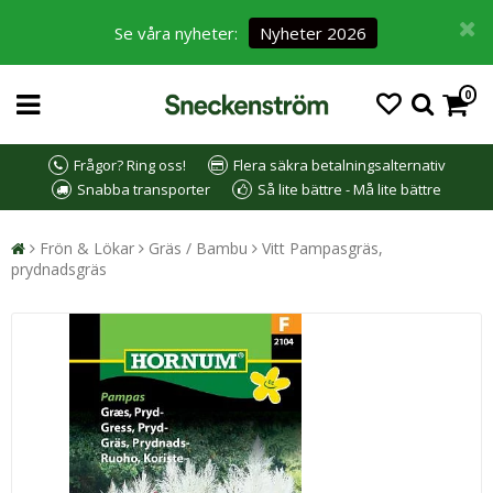
Se våra nyheter:
Nyheter 2026
0
Frågor? Ring oss!
Flera säkra betalningsalternativ
Snabba transporter
Så lite bättre - Må lite bättre
Frön & Lökar
Gräs / Bambu
Vitt Pampasgräs,
prydnadsgräs