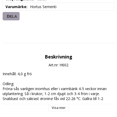
Varumärke
Hortus Sementi
DELA
Beskrivning
Art.nr: H602
Innehåll: 4,0 g frö

Odling:

Fröna sås vanligen inomhus eller i varmbänk 4-5 veckor innan 
utplantering. Så i krukor, 1-2 cm djupt och 3-4 frön i varje. 
Snabbast och säkrast groning fås vid 22-26 °C. Gallra till 1-2 
plantor i varje kruka och låt dem stå ljust och luftigt. Avhärda dem 
Visa mer
innan utplanteringen, som sker när jorden blivit varm och all 
frostrisk är över. I varma lägen går det även att så direkt på 