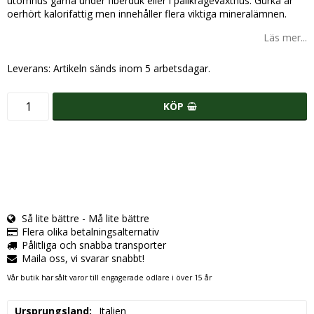
utomhus gärna under fiberduk eller i pallkrageväxthus. Gurka är
oerhört kalorifattig men innehåller flera viktiga mineralämnen.
Läs mer...
Leverans:
Artikeln sänds inom 5 arbetsdagar.
KÖP
Så lite bättre - Må lite bättre
Flera olika betalningsalternativ
Pålitliga och snabba transporter
Maila oss, vi svarar snabbt!
Vår butik har sålt varor till engagerade odlare i över 15 år
Ursprungsland
Italien