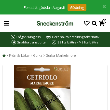
Fortsätt gödsla i Augusti
Gödning
0
Frågor? Ring oss!
Flera säkra betalningsalternativ
Snabba transporter
Så lite bättre - Må lite bättre
Frön & Lökar
Gurka
Gurka Marketmore