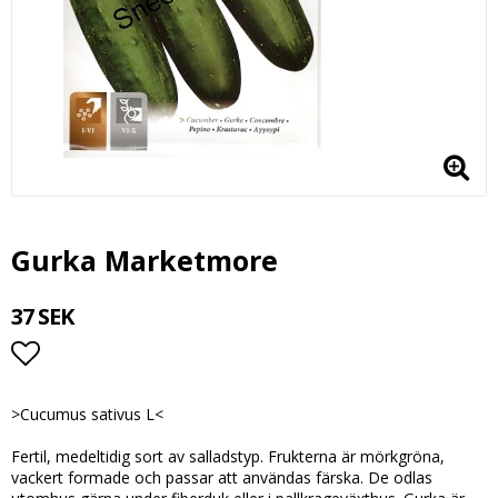
Gurka Marketmore
37 SEK
Lägg till i favoritlistan
>Cucumus sativus L<
Fertil, medeltidig sort av salladstyp. Frukterna är mörkgröna,
vackert formade och passar att användas färska. De odlas