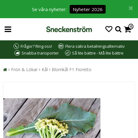
Se våra nyheter:
Nyheter 2026
0
Frågor? Ring oss!
Flera säkra betalningsalternativ
Snabba transporter
Så lite bättre - Må lite bättre
Frön & Lökar
Kål
Blomkål F1 Fioretto