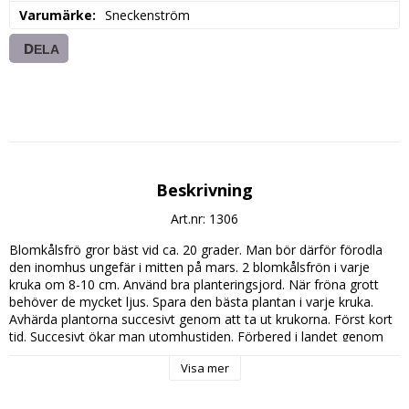
Varumärke
Sneckenström
DELA
Beskrivning
Art.nr: 1306
Blomkålsfrö gror bäst vid ca. 20 grader. Man bör därför förodla 
den inomhus ungefär i mitten på mars. 2 blomkålsfrön i varje 
kruka om 8-10 cm. Använd bra planteringsjord. När fröna grott 
behöver de mycket ljus. Spara den bästa plantan i varje kruka. 
Avhärda plantorna succesivt genom att ta ut krukorna. Först kort 
tid. Succesivt ökar man utomhustiden. Förbered i landet genom 
att mylla ner kompost eller kogödsel. När frostrisken är över kan 
Visa mer
planorna planteras ut, välj gärna en mulen dag för att inte chocka 
planorna. Plantorna behöver stå med 30 cm mellanrum. Gärna så 
att de skuggas en del av dagen. Blomkålen vill stå fuktigt, täck 