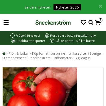
Se våra nyheter:
Nyheter 2026
0
Frågor? Ring oss!
Flera säkra betalningsalternativ
Snabba transporter
Så lite bättre - Må lite bättre
Frön & Lökar
Köp tomatfrön online – unika sorter i Sverige -
Stort sortiment| Sneckenström
Bifftomater
Big league