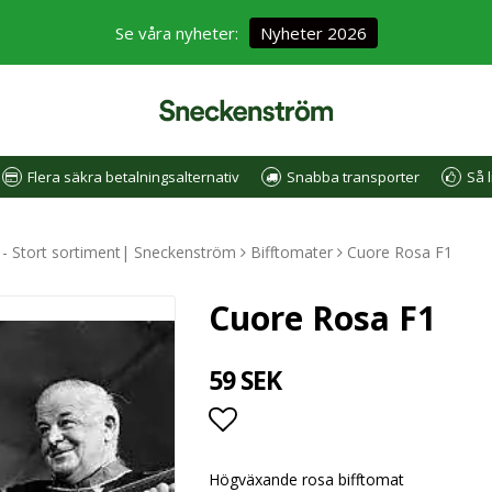
Se våra nyheter:
Nyheter 2026
Flera säkra betalningsalternativ
Snabba transporter
Så l
e - Stort sortiment| Sneckenström
Bifftomater
Cuore Rosa F1
Cuore Rosa F1
59 SEK
Lägg till i favoritlistan
Högväxande rosa bifftomat