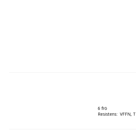
6 frö

Resistens:  VFFN, 