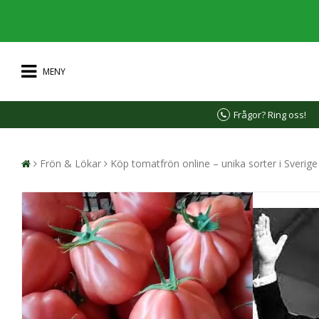
MENY
Frågor? Ring oss!
Frön & Lökar
Köp tomatfrön online – unika sorter i Sverig