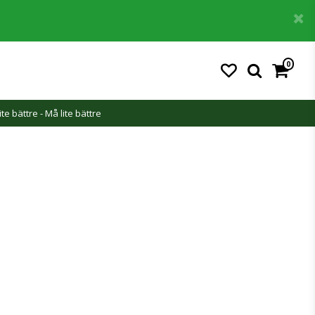
0
ite bättre - Må lite bättre