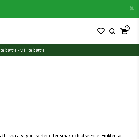
0
ite bättre - Må lite bättre
 att likna arvegodssorter efter smak och utseende. Frukten är