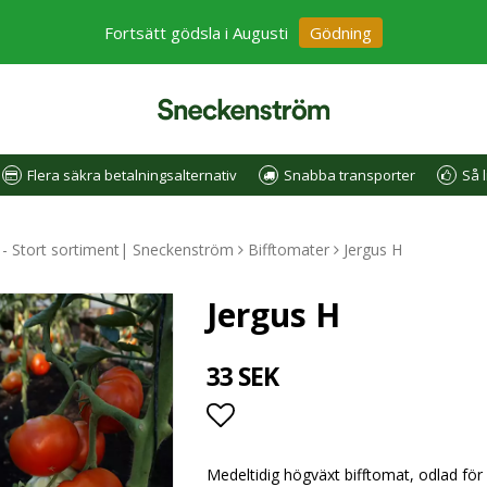
Fortsätt gödsla i Augusti
Gödning
Flera säkra betalningsalternativ
Snabba transporter
Så l
e - Stort sortiment| Sneckenström
Bifftomater
Jergus H
Jergus H
33 SEK
Lägg till i favoritlistan
Medeltidig högväxt bifftomat, odlad för