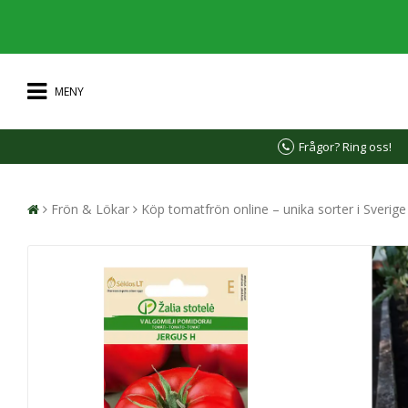
MENY
Frågor? Ring oss!
Frön & Lökar
Köp tomatfrön online – unika sorter i Sverig