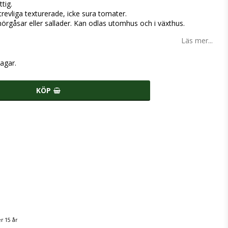
tig.
trevliga texturerade, icke sura tomater.
gåsar eller sallader. Kan odlas utomhus och i växthus.
Läs mer...
agar.
KÖP
r 15 år