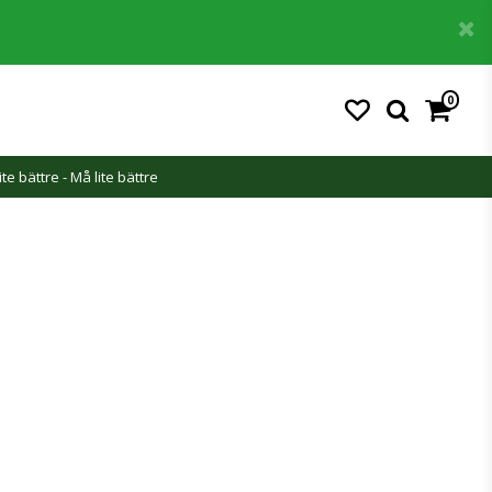
0
ite bättre - Må lite bättre