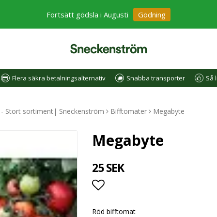
Fortsätt gödsla i Augusti
Gödning
Flera säkra betalningsalternativ
Snabba transporter
Så l
e - Stort sortiment| Sneckenström
Bifftomater
Megabyte
Megabyte
25 SEK
Lägg till i favoritlistan
Röd bifftomat