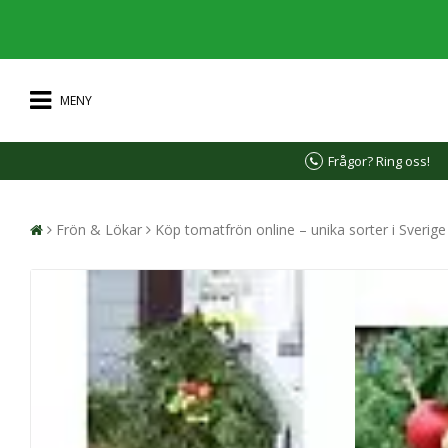
MENY
Frågor? Ring oss!
Frön & Lökar
Köp tomatfrön online – unika sorter i Sverig