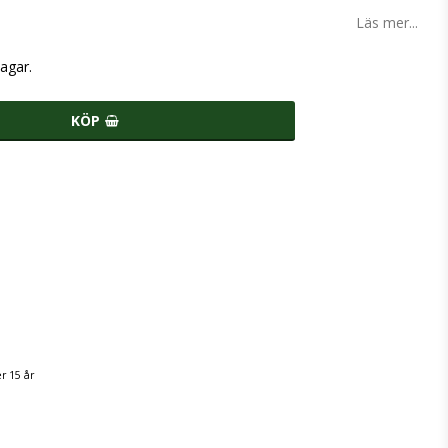
Läs mer...
agar.
KÖP
r 15 år