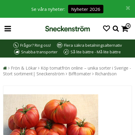
Se våra nyheter:
Nyheter 2026
0
Frågor? Ring oss!
Flera säkra betalningsalternativ
Snabba transporter
Så lite bättre - Må lite bättre
Frön & Lökar
Köp tomatfrön online – unika sorter i Sverige -
Stort sortiment| Sneckenström
Bifftomater
Richardson