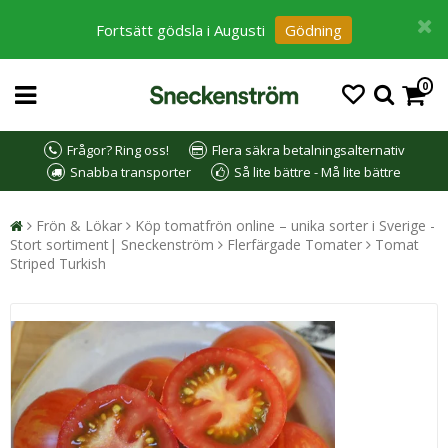
Fortsätt gödsla i Augusti
Gödning
0
Frågor? Ring oss!
Flera säkra betalningsalternativ
Snabba transporter
Så lite bättre - Må lite bättre
Frön & Lökar
Köp tomatfrön online – unika sorter i Sverige -
Stort sortiment| Sneckenström
Flerfärgade Tomater
Tomat
Striped Turkish