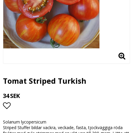
Tomat Striped Turkish
34 SEK
Lägg till i favoritlistan
Solanum lycopersicum
Striped Stuffer bildar vackra, veckade, fasta, tjockväggiga röda