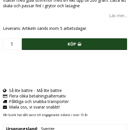
frukter med gula strimmor med en vikt upp till 200 gram. Lätta att
skala och passar fint i grytor och lasagne
Läs mer...
Leverans:
Artikeln sänds inom 5 arbetsdagar.
KÖP
Så lite bättre - Må lite bättre
Flera olika betalningsalternativ
Pålitliga och snabba transporter
Maila oss, vi svarar snabbt!
Vår butik har sålt varor till engagerade odlare i över 15 år
Ursprungsland
Sverige