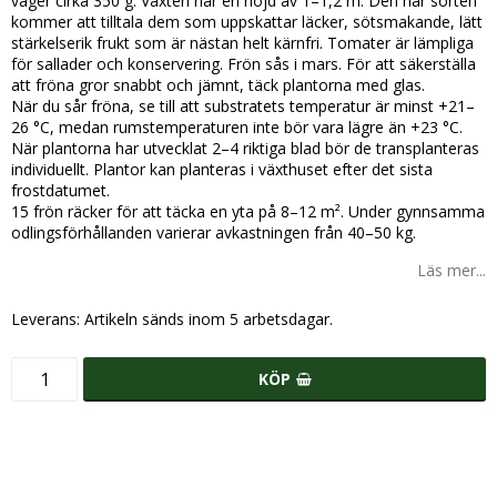
väger cirka 350 g. Växten når en höjd av 1–1,2 m. Den här sorten
kommer att tilltala dem som uppskattar läcker, sötsmakande, lätt
stärkelserik frukt som är nästan helt kärnfri. Tomater är lämpliga
för sallader och konservering. Frön sås i mars. För att säkerställa
att fröna gror snabbt och jämnt, täck plantorna med glas.
När du sår fröna, se till att substratets temperatur är minst +21–
26 °C, medan rumstemperaturen inte bör vara lägre än +23 °C.
När plantorna har utvecklat 2–4 riktiga blad bör de transplanteras
individuellt. Plantor kan planteras i växthuset efter det sista
frostdatumet.
15 frön räcker för att täcka en yta på 8–12 m². Under gynnsamma
odlingsförhållanden varierar avkastningen från 40–50 kg.
Läs mer...
Leverans:
Artikeln sänds inom 5 arbetsdagar.
KÖP