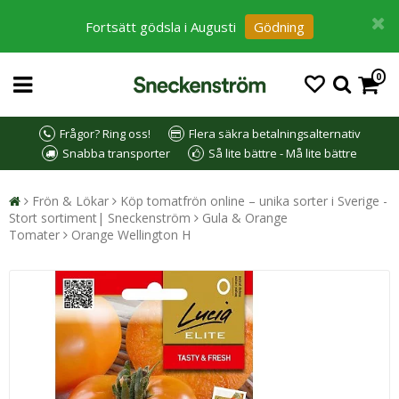
Fortsätt gödsla i Augusti
Gödning
0
Frågor? Ring oss!
Flera säkra betalningsalternativ
Snabba transporter
Så lite bättre - Må lite bättre
Frön & Lökar
Köp tomatfrön online – unika sorter i Sverige -
Stort sortiment| Sneckenström
Gula & Orange
Tomater
Orange Wellington H