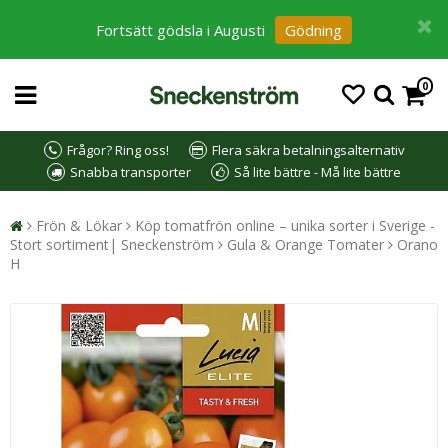
Fortsätt gödsla i Augusti
Gödning
0
Frågor? Ring oss!
Flera säkra betalningsalternativ
Snabba transporter
Så lite bättre - Må lite bättre
Frön & Lökar
Köp tomatfrön online – unika sorter i Sverige -
Stort sortiment| Sneckenström
Gula & Orange Tomater
Orano
H