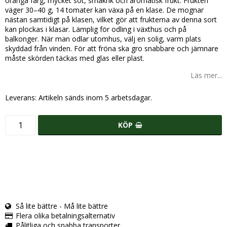
oranga färg, mycket söt, smakrik och aromatisk frukt. Frukten
väger 30–40 g, 14 tomater kan växa på en klase. De mognar
nästan samtidigt på klasen, vilket gör att frukterna av denna sort
kan plockas i klasar. Lämplig för odling i växthus och på
balkonger. När man odlar utomhus, välj en solig, varm plats
skyddad från vinden. För att fröna ska gro snabbare och jämnare
måste skörden täckas med glas eller plast.
Läs mer...
Leverans:
Artikeln sänds inom 5 arbetsdagar.
KÖP
Så lite bättre - Må lite bättre
Flera olika betalningsalternativ
Pålitliga och snabba transporter