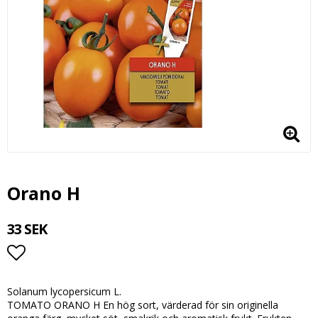
Orano H
33 SEK
Lägg till i favoritlistan
Solanum lycopersicum L.
TOMATO ORANO H En hög sort, värderad för sin originella