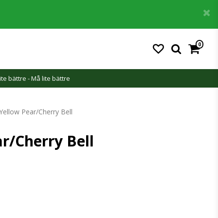
0
ite bättre - Må lite bättre
ellow Pear/Cherry Bell
r/Cherry Bell