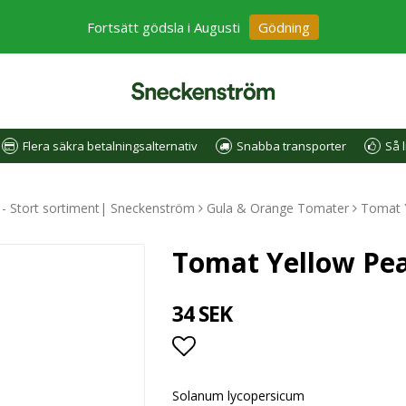
Fortsätt gödsla i Augusti
Gödning
Flera säkra betalningsalternativ
Snabba transporter
Så l
e - Stort sortiment| Sneckenström
Gula & Orange Tomater
Tomat Y
Tomat Yellow Pea
34 SEK
Lägg till i favoritlistan
Solanum lycopersicum