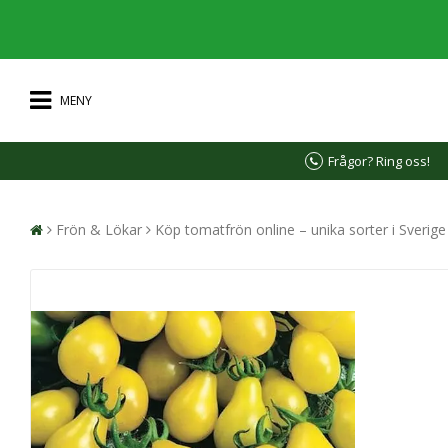
MENY
Frågor? Ring oss!
Frön & Lökar
Köp tomatfrön online – unika sorter i Sverig