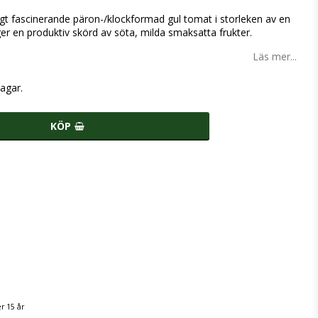
tigt fascinerande päron-/klockformad gul tomat i storleken av en
ger en produktiv skörd av söta, milda smaksatta frukter.
Läs mer...
agar.
KÖP
r 15 år